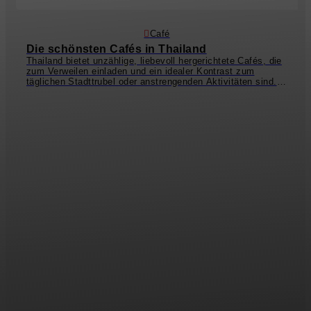
Café
Die schönsten Cafés in Thailand
Thailand bietet unzählige, liebevoll hergerichtete Cafés, die
zum Verweilen einladen und ein idealer Kontrast zum
täglichen Stadttrubel oder anstrengenden Aktivitäten sind.
Dantewada
ª ist ein absolutes Muss, wenn ihr in Chiang Mai
seid. Dieser mystische Ort ist ein Café inmitten von
Wasserfällen und grüner Natur – absolut sehenswert!
Kor Ra
Kang
ist ein kitschiges Café in der Altstadt von Phuket und
ein wahrer Traum für Blumenliebhaber, da das gesamte
Interieur mit einem Meer aus pinken Blüten verziert ist.
Auch das grüne
Tunk-Ka Café
ist einen Besuch wert und
bietet bei Nacht eine tolle Aussicht auf die funkelnden
Stadtlichter von Phuket. Koh Phangan ist vor allem bei
Vegetariern und Veganern durch das große Angebot von
plant-based Cafés sehr beliebt.