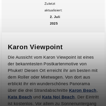
Zuletzt
aktualisiert:
2. Juli
2025
Karon Viewpoint
Die Aussicht vom Karon Viewpoint ist eines
der bekanntesten Postkartenmotive von
Phuket! Diesen Ort erreicht ihr am besten mit
dem Roller oder Mietwagen. Von dort aus
erblickt ihr ein wunderschönes Panorama
über die drei Strandabschnitte
Karon
Beach
,
Kata Beach
und
Kata Noi Beach
. Der Eintritt
ist kostenlos. Vor allem zu Sonnenuntergang