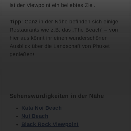
ist der Viewpoint ein beliebtes Ziel.
Tipp
: Ganz in der Nähe befinden sich einige
Restaurants wie z.B. das „The Beach“ – von
hier aus könnt ihr einen wunderschönen
Ausblick über die Landschaft von Phuket
genießen!
Sehenswürdigkeiten in der Nähe
Kata Noi Beach
Nui Beach
Black Rock Viewpoint