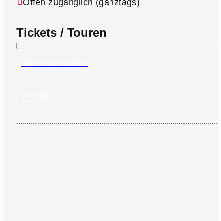
Offen zugänglich (ganztags)
Tickets / Touren
GetYourGuideª
Klookª