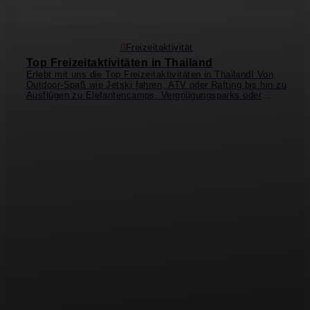
Freizeitaktivität
Top Freizeitaktivitäten in Thailand
Erlebt mit uns die Top Freizeitaktivitäten in Thailand! Von
Outdoor-Spaß wie Jetski fahren, ATV oder Rafting bis hin zu
Ausflügen zu
Elefantencamps
, Vergnügungsparks oder
Erlebnisbädern. In Thailand könnt ihr einiges erleben und
Dinge tun, die ihr noch nie zuvor gemacht habt. Seid ihr
zum Beispiel schonmal auf einem 314 Meter hohen
Glasboden über die Dächer von Bangkok spaziert? Nein?
Dann solltet ihr unbedingt den
Mahanakhon Tower
in
Bangkok besuchen! Die neueste Attraktion ist übrigens "I-
TILT": ein vertikales Netz, in das ihr euch reinlehnt und
dann im 65° Winkel nach vorne gekippt werdet – nichts für
schwache Nerven! Südliche Inseln wie Phuket oder Koh
Samui eignen sich ideal für Wassersportaktivitäten,
wohingegen sich im Norden in Chiang Mai die längste
Dschungel-Zipline der Welt befindet. Alle Aktivitäten in
Thailand und weitere spannende Ausflugsziele findet ihr
online auf
GetYourGuide
ª.