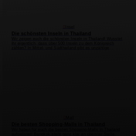
Insel
Die schönsten Inseln in Thailand
Wir zeigen euch die schönsten Inseln in Thailand! Wusstet
ihr eigentlich, dass über 500 Inseln zu dem Königreich
zählen? In Mittel- und Südthailand gibt es unzählige
Strände, traumhafte Buchten und Palmen so weit das Auge
reicht. Viele Inseln sind aufgrund der Felsformationen zwar
unbewohnbar, aber dennoch schön anzusehen.
Phuket
oder
Koh Samui
eignen sich z.B. für einen Familienurlaub. Die
besten Schnorchelplätze findet ihr um
Koh Tao
oder
Koh
Lipe
. Partyfreunde werden sich auf
Koh Phangan
wohlfühlen. Der wohl bekannteste Ort ist
Koh Phi Phi
mit
der bezaubernden
Maya Bay Bucht
ª inmitten surrealer Natur
und hohen Kalksteinklippen. All diese Inseln haben ihren
ganz eigenen Charme und sind ein toller Kontrast zum
bergigen Norden oder der Metropolregion Bangkok!
Mall
Die besten Shopping-Malls in Thailand
Wir haben für euch die besten Shopping-Malls in Thailand
aufgelistet! Bangkok steht ganz klar an oberster Stelle,