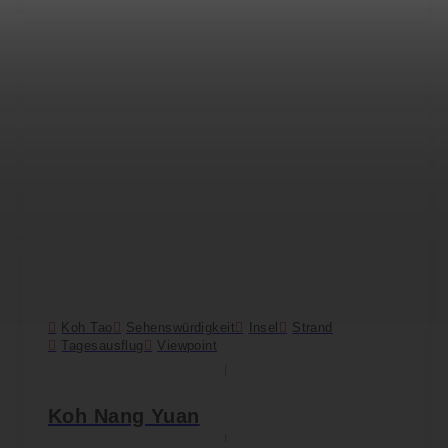
Koh Tao
Sehenswürdigkeit
Insel
Strand
Tagesausflug
Viewpoint
Koh Nang Yuan