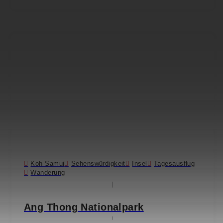
Koh Samui
Sehenswürdigkeit
Insel
Tagesausflug
Wanderung
Ang Thong Nationalpark