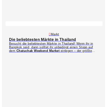
Markt
Die beliebtesten Märkte in Thailand
Besucht die beliebtesten Märkte in Thailand! Wenn ihr in
Bangkok seid, dann solltet ihr unbedingt einen Stopp auf
dem
Chatuchak Weekend Market
einlegen – der größte
Markt in ganz Thailand und ein wahrer Traum für
Schnäppchenjäger! Etwa 80 km außerhalb der Metropole
befindet sich der bei Touristen beliebte
Damnoen Saduak
Floating Market
sowie der interessante
Maeklong Railway
Market
, der unmittelbar an einer befahrenen Zugstrecke
aufgebaut ist. In ganz Thailand gibt es unzählige
Nachtmärkte, auf denen ihr am Abend jede Menge
Streetfood, Souvenirs und Kleidung kaufen könnt. Unser
Lieblingsmarkt auf Phuket ist der riesige
Naka Weekend
Market
und auf Koh Phangan können wir euch den
Saturday
Walking Street Market
in Thong Sala an's Herz legen. Im
Norden könnt ihr den vielseitigen
Night Bazaar
in Chiang
Mai besuchen oder über die bunte
Walking Street
im
kleinen Städtchen Pai schlendern.