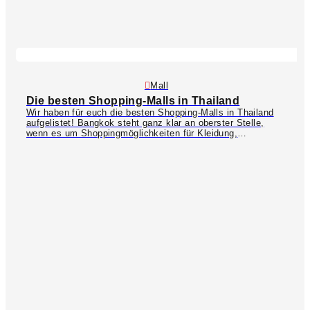
der bezaubernden
Maya Bay Bucht
ª inmitten surrealer Natur
und hohen Kalksteinklippen. All diese Inseln haben ihren
ganz eigenen Charme und sind ein toller Kontrast zum
bergigen Norden oder der Metropolregion Bangkok!
Mall
Die besten Shopping-Malls in Thailand
Wir haben für euch die besten Shopping-Malls in Thailand
aufgelistet! Bangkok steht ganz klar an oberster Stelle,
wenn es um Shoppingmöglichkeiten für Kleidung,
Beautyartikel oder neueste Elektronik geht. In der Metropole
gibt es über 15 Einkaufszentren, die euer Shoppingherz
höherschlagen lassen und die perfekte Option für
regnerische Tage sind. Unsere Favoriten sind das
ICONSIAM
am Chao Phraya Fluss und das
Terminal 21
in
Asok – beide überzeugen mit einem einzigartigen
Designkonzept! Weitere bekannte Malls sind
centralwOrld
,
Siam Paragon
, die neueste Shopping Mall
EmSphere
oder
das riesige
MBK-Center
. Auch im Süden gibt es einige
große Shoppingzentren wie z.B. das
Central Phuket
oder
Central Koh Samui
.