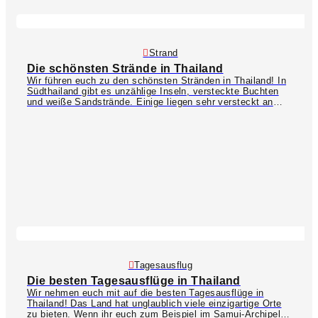
Strand
Die schönsten Strände in Thailand
Wir führen euch zu den schönsten Stränden in Thailand! In
Südthailand gibt es unzählige Inseln, versteckte Buchten
und weiße Sandstrände. Einige liegen sehr versteckt an
einem steilen Hang und können nur mit einem Offroad-
Shuttle erreicht werden (z.B.
Paradise Beach
oder
Nui
Beach
auf Phuket – hier ist schon der Weg zum Strand ein
echtes Abenteuer!). Für Familien mit Kindern eignen sich
weitläufige, flach abfallende Strände wie der
Karon Beach
.
Aber nicht nur Phuket bietet wunderschöne Strände; auch
auf anderen Inseln und auf dem Festland findet ihr
versteckte Juwelen und einsame Strandparadiese. Zu
unseren absoluten Lieblingsstränden gehören
Taling Ngam
Beach
auf Koh Samui und
Taa Toh Lagoon Beach
auf Koh
Tao!
Tagesausflug
Die besten Tagesausflüge in Thailand
Wir nehmen euch mit auf die besten Tagesausflüge in
Thailand! Das Land hat unglaublich viele einzigartige Orte
zu bieten. Wenn ihr euch zum Beispiel im Samui-Archipel