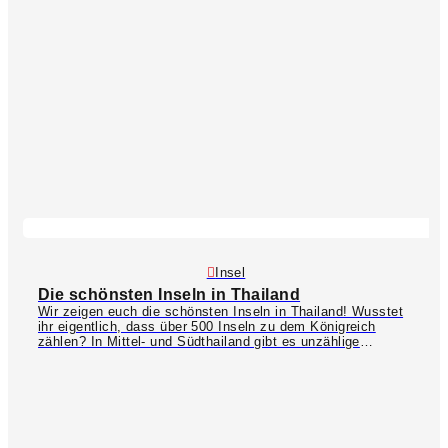
schwache Nerven! Südliche Inseln wie Phuket oder Koh
Samui eignen sich ideal für Wassersportaktivitäten,
wohingegen sich im Norden in Chiang Mai die längste
Dschungel-Zipline der Welt befindet. Alle Aktivitäten in
Thailand und weitere spannende Ausflugsziele findet ihr
online auf
GetYourGuide
ª.
Insel
Die schönsten Inseln in Thailand
Wir zeigen euch die schönsten Inseln in Thailand! Wusstet
ihr eigentlich, dass über 500 Inseln zu dem Königreich
zählen? In Mittel- und Südthailand gibt es unzählige
Strände, traumhafte Buchten und Palmen so weit das Auge
reicht. Viele Inseln sind aufgrund der Felsformationen zwar
unbewohnbar, aber dennoch schön anzusehen.
Phuket
oder
Koh Samui
eignen sich z.B. für einen Familienurlaub. Die
besten Schnorchelplätze findet ihr um
Koh Tao
oder
Koh
Lipe
. Partyfreunde werden sich auf
Koh Phangan
wohlfühlen. Der wohl bekannteste Ort ist
Koh Phi Phi
mit