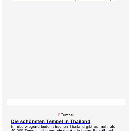
aufhaltet (Koh Samui, Koh Phangan, Koh Tao), dann solltet
ihr unbedingt einen Bootsausflug in den beeindruckenden
Ang Thong Nationalpark
machen oder die wunderschöne
Inselgruppe
Koh Nang Yuan
besichtigen. Von Phuket aus
könntet ihr eine Tagestour zur
Phang-Nga Bucht
, in den
Khao Sok Nationalpark
oder zu den traumhaften
Similan-
Inseln
mit einplanen. Auf
GetYourGuide
ª findet ihr viele
weitere Ausflugsziele wie z.B. Elefantencamps,
Tempeltouren, Stadtführungen, Schnorchelausflüge oder
Tauchkurse – schaut doch mal rein & lasst euch inspirieren!
Tempel
Die schönsten Tempel in Thailand
Im überwiegend buddhistischen Thailand gibt es mehr als
40.000 Tempel, allesamt einzigartig in ihrem Baustil und