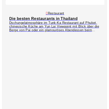
Restaurant
Die besten Restaurants in Thailand
Dschungelatmosphäre im
Tunk-Ka Restaurant
auf Phuket,
chinesische Küche am
Yun Lai Viewpoint
mit Blick über die
Berge von Pai oder ein glamouröses Abendessen beim
Baiyoke Sky Buffet
ª im 78. Stock über den Dächern von
Bangkok – Thailand bietet unzählige schöne Restaurants,
die allesamt einzigartig durch ihre Location sind! Die
FantaSea Dinner-Show
auf Phuket bietet zusätzlich
Unterhaltung und Einblicke in die thailändische Kultur mit
traditionellen Tänzen und ist ein tolles Erlebnis für die
ganze Familie. Und in Bangkok solltet ihr unbedingt eine
Dinner-Kreuzfahrt
ª auf dem Chao Phraya Fluss mit
einplanen!