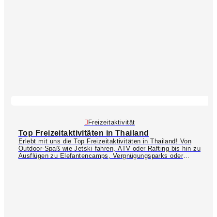
Vegetariern und Veganern durch das große Angebot von
plant-based Cafés sehr beliebt.
Freizeitaktivität
Top Freizeitaktivitäten in Thailand
Erlebt mit uns die Top Freizeitaktivitäten in Thailand! Von
Outdoor-Spaß wie Jetski fahren, ATV oder Rafting bis hin zu
Ausflügen zu
Elefantencamps
, Vergnügungsparks oder
Erlebnisbädern. In Thailand könnt ihr einiges erleben und
Dinge tun, die ihr noch nie zuvor gemacht habt. Seid ihr
zum Beispiel schonmal auf einem 314 Meter hohen
Glasboden über die Dächer von Bangkok spaziert? Nein?
Dann solltet ihr unbedingt den
Mahanakhon Tower
in
Bangkok besuchen! Die neueste Attraktion ist übrigens "I-
TILT": ein vertikales Netz, in das ihr euch reinlehnt und
dann im 65° Winkel nach vorne gekippt werdet – nichts für