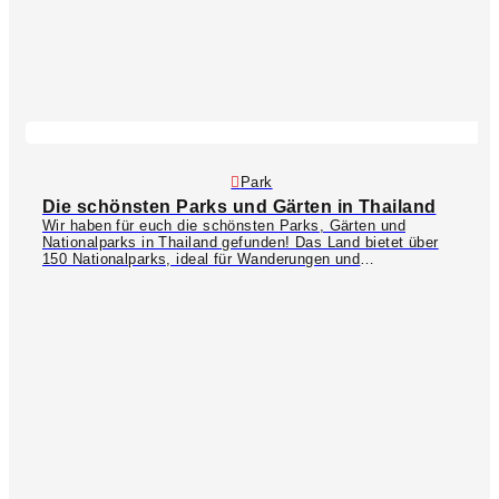
Park
Die schönsten Parks und Gärten in Thailand
Wir haben für euch die schönsten Parks, Gärten und
Nationalparks in Thailand gefunden! Das Land bietet über
150 Nationalparks, ideal für Wanderungen und
Dschungeltouren durch die unberührte Natur. Im Norden gibt
es zahlreiche botanische Gärten, bunte Blumenfelder und
Obstplantagen, die ihr erkunden könnt. Ein echtes Highlight
sind die
Bua Tong Fields
im nördlichen Mae Hong Son –
ein Meer aus mexikanischen Sonnenblumen, die nur im
November blühen. Im Nordosten sind die wunderschönen
Gärten am
Mae Salong Flower Hills Resort
ein absolutes
Must-See! Auch in den Großstädten wie Bangkok gibt es
viele Grünflächen und Oasen wie z.B. der riesige
Lumphini
Park
, in dem ihr dutzende Bindenwarane beobachten könnt.
Wir finden es super wichtig, auch mal einen entspannten
Tag im Park zu verbringen (vor allem wenn ihr länger auf
Reisen seid und viele verschiedene Orte schnell
anstrengend werden können). Also: vergesst euer Buch