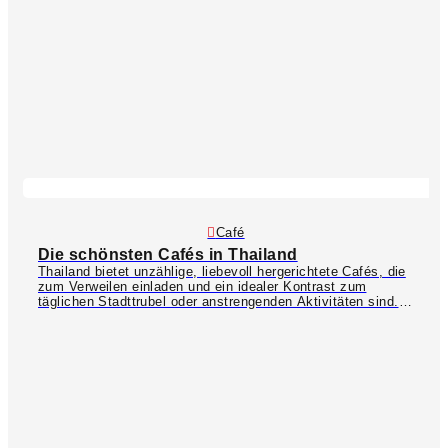
Café
Die schönsten Cafés in Thailand
Thailand bietet unzählige, liebevoll hergerichtete Cafés, die
zum Verweilen einladen und ein idealer Kontrast zum
täglichen Stadttrubel oder anstrengenden Aktivitäten sind.
Dantewada
ª ist ein absolutes Muss, wenn ihr in Chiang Mai
seid. Dieser mystische Ort ist ein Café inmitten von
Wasserfällen und grüner Natur – absolut sehenswert!
Kor Ra
Kang
ist ein kitschiges Café in der Altstadt von Phuket und
ein wahrer Traum für Blumenliebhaber, da das gesamte
Interieur mit einem Meer aus pinken Blüten verziert ist.
Auch das grüne
Tunk-Ka Café
ist einen Besuch wert und
bietet bei Nacht eine tolle Aussicht auf die funkelnden
Stadtlichter von Phuket. Koh Phangan ist vor allem bei