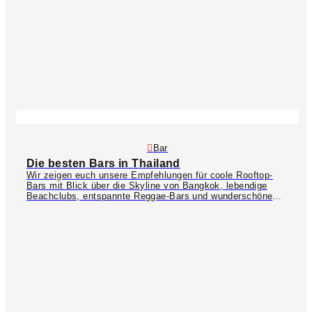
Bar
Die besten Bars in Thailand
Wir zeigen euch unsere Empfehlungen für coole Rooftop-
Bars mit Blick über die Skyline von Bangkok, lebendige
Beachclubs, entspannte Reggae-Bars und wunderschöne
Viewpoint Bars, wo ihr leckere Cocktails und die schönsten
Sonnenuntergänge genießen könnt! Thailand bietet
unglaubliche viele, liebevoll hergerichtete Orte, an denen ihr
den Abend ausklingen lassen könnt. Es gibt tatsächlich so
viel Auswahl, dass die Entscheidung nicht leichtfällt, aber
genau diese Vielfältigkeit zeichnet Thailand aus. Auf
GetYourGuide findet ihr übrigens auch coole PubCrawls
(Barhopping-Touren) wie z.B. in
Phuket
ª oder
Bangkok
ª!